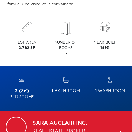
famille. Une visite vous convaincra!
LOT AREA
NUMBER OF
YEAR BUILT
2,782 SF
ROOMS
1993
12
3 (2+1)
1
BATHROOM
1
WASHROOM
BEDROOMS
SARA
AUCLAIR INC.
REAL ESTATE BROKER