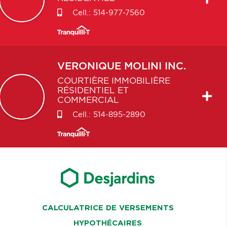
Cell.:
514-977-7560
VERONIQUE
MOLINI INC.
COURTIÈRE IMMOBILIÈRE
RÉSIDENTIEL ET
COMMERCIAL
Cell.:
514-895-2890
CALCULATRICE DE VERSEMENTS
HYPOTHÉCAIRES