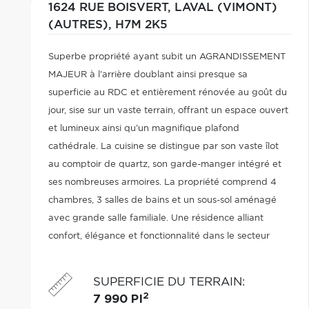
1624 RUE BOISVERT,
LAVAL (VIMONT)
(AUTRES),
H7M 2K5
Superbe propriété ayant subit un AGRANDISSEMENT
MAJEUR à l'arrière doublant ainsi presque sa
superficie au RDC et entièrement rénovée au goût du
jour, sise sur un vaste terrain, offrant un espace ouvert
et lumineux ainsi qu'un magnifique plafond
cathédrale. La cuisine se distingue par son vaste îlot
au comptoir de quartz, son garde-manger intégré et
ses nombreuses armoires. La propriété comprend 4
chambres, 3 salles de bains et un sous-sol aménagé
avec grande salle familiale. Une résidence alliant
confort, élégance et fonctionnalité dans le secteur
convoité de Vimont.
SUPERFICIE DU TERRAIN
:
2
7 990 PI