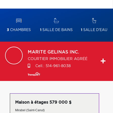
3
CHAMBRES
1
SALLE DE BAINS
1
SALLE D'EAU
MARITE
GELINAS INC.
COURTIER IMMOBILIER AGRÉÉ
Cell.:
514-961-8038
Maison à étages 579 000 $
Mirabel (Saint-Canut)