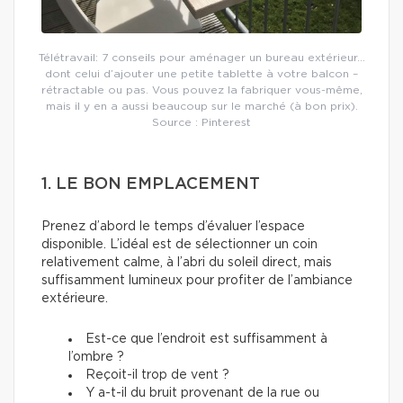
Télétravail: 7 conseils pour aménager un bureau extérieur…
dont celui d’ajouter une petite tablette à votre balcon –
rétractable ou pas. Vous pouvez la fabriquer vous-même,
mais il y en a aussi beaucoup sur le marché (à bon prix).
Source : Pinterest
1. LE BON EMPLACEMENT
Prenez d’abord le temps d’évaluer l’espace
disponible. L’idéal est de sélectionner un coin
relativement calme, à l’abri du soleil direct, mais
suffisamment lumineux pour profiter de l’ambiance
extérieure.
Est-ce que l’endroit est suffisamment à
l’ombre ?
Reçoit-il trop de vent ?
Y a-t-il du bruit provenant de la rue ou